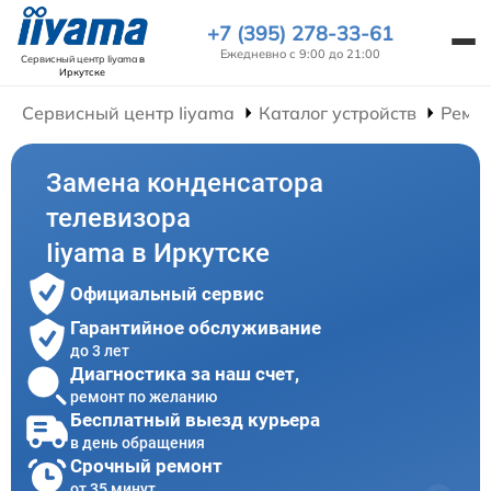
+7 (395) 278-33-61
Ежедневно с 9:00 до 21:00
Сервисный центр Iiyama
в
Иркутске
Сервисный центр Iiyama
Каталог устройств
Ремон
Замена конденсатора
телевизора
Iiyama в Иркутске
Официальный сервис
Гарантийное обслуживание
до 3 лет
Диагностика за наш счет,
ремонт по желанию
Бесплатный выезд курьера
в день обращения
Срочный ремонт
от 35 минут