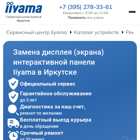
+7 (395) 278-33-61
Ежедневно с 9:00 до 21:00
Сервисный центр Iiyama
в
Позвонить
мне утром
Иркутске
Сервисный центр Iiyama
Каталог устройств
Ремон
Замена дисплея (экрана)
интерактивной панели
Iiyama в Иркутске
Официальный сервис
Гарантийное обслуживание
до 3 лет
Диагностика за наш счет,
ремонт по желанию
Бесплатный выезд курьера
в день обращения
Срочный ремонт
от 35 минут