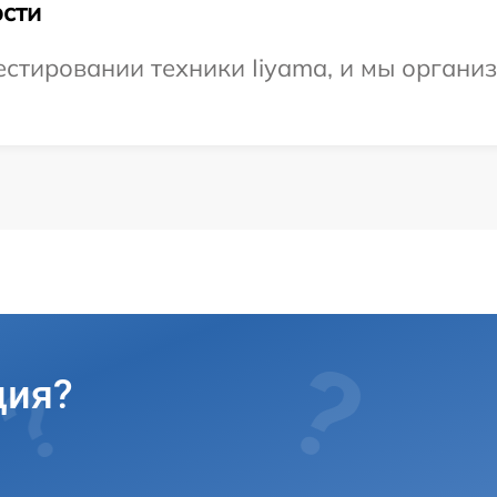
сти
тировании техники Iiyama, и мы организ
ция?