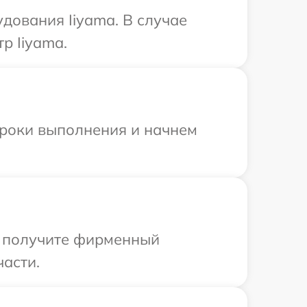
дования Iiyama. В случае
р Iiyama.
сроки выполнения и начнем
ы получите фирменный
части.