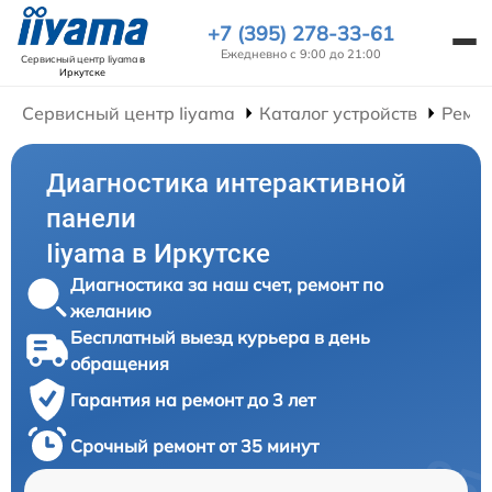
+7 (395) 278-33-61
Ежедневно с 9:00 до 21:00
Сервисный центр Iiyama
в
Иркутске
Сервисный центр Iiyama
Каталог устройств
Ремон
Диагностика интерактивной
панели
Iiyama в Иркутске
Диагностика за наш счет, ремонт по
желанию
Бесплатный выезд курьера в день
обращения
Гарантия на ремонт до 3 лет
Срочный ремонт от 35 минут